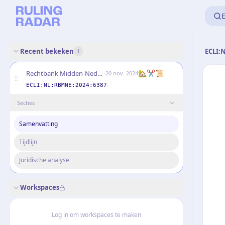
E
Recent bekeken
ECLI:
1
·
🏡✂️📜
Rechtbank Midden-Nederland
20 nov. 2024
ECLI:NL:RBMNE:2024:6387
Secties
Samenvatting
Tijdlijn
Juridische analyse
Workspaces
Log in om workspaces te maken