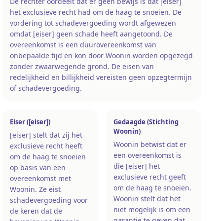
De rechter oordeelt dat er geen bewijs is dat [eiser]
het exclusieve recht had om de haag te snoeien. De
vordering tot schadevergoeding wordt afgewezen
omdat [eiser] geen schade heeft aangetoond. De
overeenkomst is een duurovereenkomst van
onbepaalde tijd en kon door Woonin worden opgezegd
zonder zwaarwegende grond. De eisen van
redelijkheid en billijkheid vereisten geen opzegtermijn
of schadevergoeding.
Eiser ([eiser])
Gedaagde (Stichting
Woonin)
[eiser] stelt dat zij het
Woonin betwist dat er
exclusieve recht heeft
een overeenkomst is
om de haag te snoeien
die [eiser] het
op basis van een
exclusieve recht geeft
overeenkomst met
om de haag te snoeien.
Woonin. Ze eist
Woonin stelt dat het
schadevergoeding voor
niet mogelijk is om een
de keren dat de
garantie te geven dat