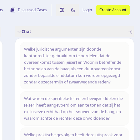
ns
Discussed Cases
Login
Create Account
Switch language
Switch to dark theme
Chat
rence
nalysis
originele uitspraak
Welke juridische argumenten zijn door de
kantonrechter gebruikt om te oordelen dat de
overeenkomst tussen [eiser] en Woonin betreffende
het snoeien van de haag als een duurovereenkomst
zonder bepaalde einddatum kon worden opgezegd
zonder opzegtermijn of zwaarwegende reden?
Wat waren de specifieke feiten en bewijsmiddelen die
[eiser] heeft aangevoerd om aan te tonen dat zij het
exclusieve recht had op het snoeien van de haag, en
waarom achtte de rechter deze onvoldoende?
Welke praktische gevolgen heeft deze uitspraak voor