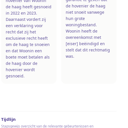
hovenier van Woonin
de hovenier de haag
de haag heeft gesnoeid
niet snoeit vanwege
in 2022 en 2023.
hun grote
Daarnaast vordert zij
woningbestand.
een verklaring voor
Woonin heeft de
recht dat zij het
overeenkomst met
exclusieve recht heeft
[eiser] beëindigd en
om de haag te snoeien
stelt dat dit rechtmatig
en dat Woonin een
was.
boete moet betalen als
de haag door de
hovenier wordt
gesnoeid.
Tijdlijn
Stapsgewijs overzicht van de relevante gebeurtenissen en