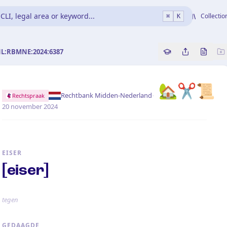
CLI, legal area or keyword...
Collectio
⌘
K
NL:RBMNE:2024:6387
Copy source refe
Share this a
Bekijk 
🏡✂️📜
·
Rechtbank Midden-Nederland
Rechtspraak
20 november 2024
EISER
[eiser]
tegen
GEDAAGDE