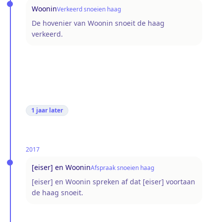
Woonin
Verkeerd snoeien haag
De hovenier van Woonin snoeit de haag
verkeerd.
1 jaar
later
2017
[eiser] en Woonin
Afspraak snoeien haag
[eiser] en Woonin spreken af dat [eiser] voortaan
de haag snoeit.