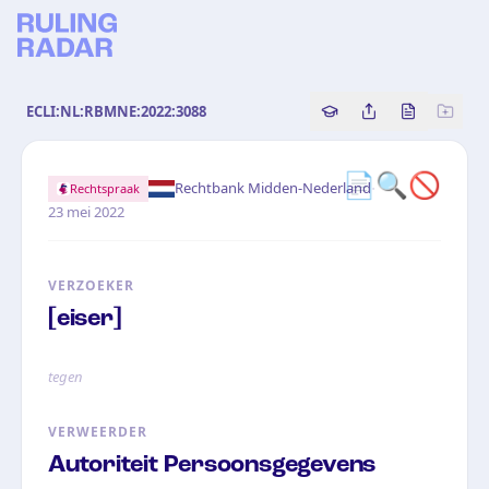
ECLI:NL:RBMNE:2022:3088
Copy source referenc
Share this analy
Bekijk orig
📄🔍🚫
·
Rechtbank Midden-Nederland
Rechtspraak
23 mei 2022
VERZOEKER
[eiser]
tegen
VERWEERDER
Autoriteit Persoonsgegevens