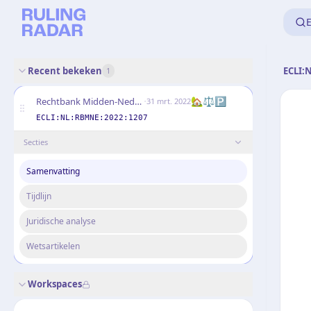
E
Recent bekeken
ECLI:
1
·
🏡⚖️🅿️
Rechtbank Midden-Nederland
31 mrt. 2022
ECLI:NL:RBMNE:2022:1207
Secties
Samenvatting
Tijdlijn
Juridische analyse
Wetsartikelen
Workspaces