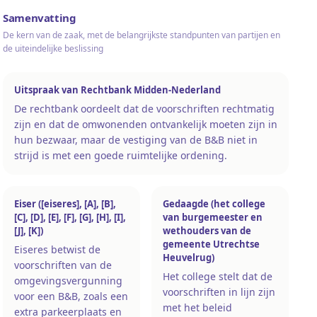
Samenvatting
De kern van de zaak, met de belangrijkste standpunten van partijen en
de uiteindelijke beslissing
Uitspraak van Rechtbank Midden-Nederland
De rechtbank oordeelt dat de voorschriften rechtmatig
zijn en dat de omwonenden ontvankelijk moeten zijn in
hun bezwaar, maar de vestiging van de B&B niet in
strijd is met een goede ruimtelijke ordening.
Eiser ([eiseres], [A], [B],
Gedaagde (het college
[C], [D], [E], [F], [G], [H], [I],
van burgemeester en
[J], [K])
wethouders van de
gemeente Utrechtse
Eiseres betwist de
Heuvelrug)
voorschriften van de
Het college stelt dat de
omgevingsvergunning
voorschriften in lijn zijn
voor een B&B, zoals een
met het beleid
extra parkeerplaats en