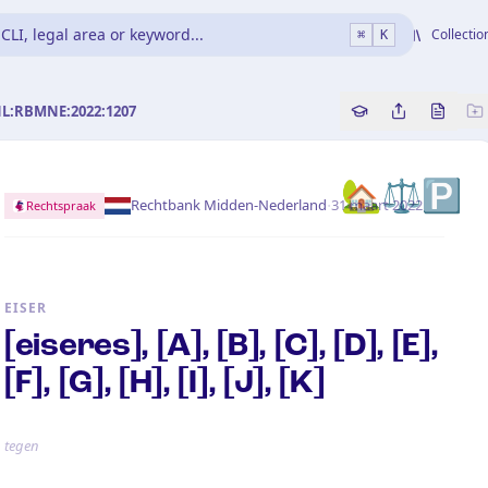
CLI, legal area or keyword...
Collectio
⌘
K
NL:RBMNE:2022:1207
Copy source refe
Share this a
Bekijk 
🏡⚖️🅿️
·
Rechtbank Midden-Nederland
31 maart 2022
Rechtspraak
EISER
[eiseres], [A], [B], [C], [D], [E],
[F], [G], [H], [I], [J], [K]
tegen