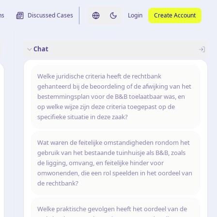
ns
Discussed Cases
Login
Create Account
Switch language
Switch to dark theme
Chat
rence
nalysis
originele uitspraak
Welke juridische criteria heeft de rechtbank
gehanteerd bij de beoordeling of de afwijking van het
bestemmingsplan voor de B&B toelaatbaar was, en
op welke wijze zijn deze criteria toegepast op de
specifieke situatie in deze zaak?
Wat waren de feitelijke omstandigheden rondom het
gebruik van het bestaande tuinhuisje als B&B, zoals
de ligging, omvang, en feitelijke hinder voor
omwonenden, die een rol speelden in het oordeel van
de rechtbank?
Welke praktische gevolgen heeft het oordeel van de