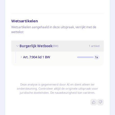
Wetsartikelen
Wetsartikelen aangehaald in deze uitspraak, verrijkt met de
wettekst
Burgerlijk Wetboek
(
BW
)
1
artikel
Art. 7:904 lid 1 BW
1
x
Deze analyse is gegenereerd door AI en dient alleen ter
ondersteuning. Controleer altijd de originele uitspraak voor
juridische doeleinden. De nauwkeurigheid kan variëren.