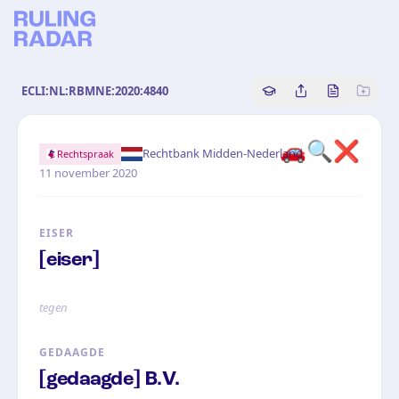
ECLI:NL:RBMNE:2020:4840
Copy source referenc
Share this analy
Bekijk orig
🚗🔍❌
·
Rechtbank Midden-Nederland
Rechtspraak
11 november 2020
EISER
[eiser]
tegen
GEDAAGDE
[gedaagde] B.V.