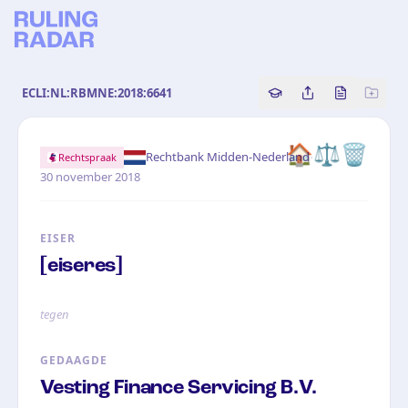
ECLI:NL:RBMNE:2018:6641
Copy source referenc
Share this analy
Bekijk orig
🏠⚖️🗑️
·
Rechtbank Midden-Nederland
Rechtspraak
30 november 2018
EISER
[eiseres]
tegen
GEDAAGDE
Vesting Finance Servicing B.V.