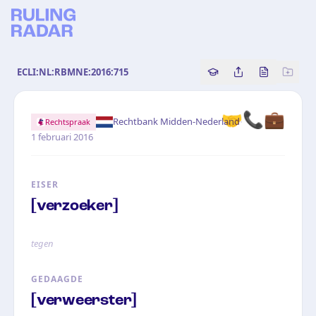
ECLI:NL:RBMNE:2016:715
Copy source referenc
Share this analy
Bekijk orig
🤝📞💼
·
Rechtbank Midden-Nederland
Rechtspraak
1 februari 2016
EISER
[verzoeker]
tegen
GEDAAGDE
[verweerster]