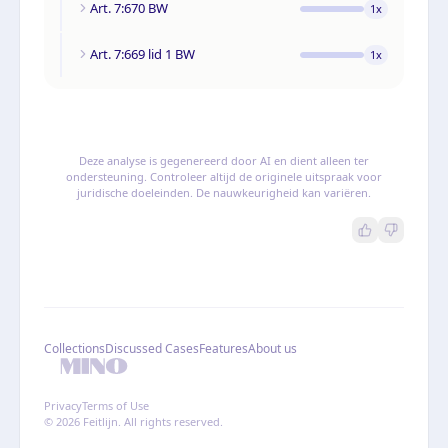
Art. 7:670 BW
1
x
Art. 7:669 lid 1 BW
1
x
Deze analyse is gegenereerd door AI en dient alleen ter
ondersteuning. Controleer altijd de originele uitspraak voor
juridische doeleinden. De nauwkeurigheid kan variëren.
Collections
Discussed Cases
Features
About us
Privacy
Terms of Use
© 2026 Feitlijn. All rights reserved.