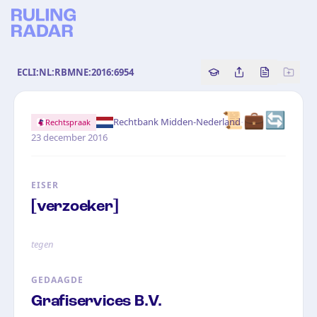
ECLI:NL:RBMNE:2016:6954
Copy source referenc
Share this analy
Bekijk orig
📜💼🔄
·
Rechtbank Midden-Nederland
Rechtspraak
23 december 2016
EISER
[verzoeker]
tegen
GEDAAGDE
Grafiservices B.V.