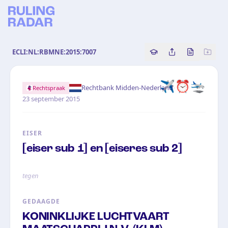
ECLI:NL:RBMNE:2015:7007
Copy source referenc
Share this analy
Bekijk orig
✈️⏰🛬
·
Rechtbank Midden-Nederland
Rechtspraak
23 september 2015
EISER
[eiser sub 1] en [eiseres sub 2]
tegen
GEDAAGDE
KONINKLIJKE LUCHTVAART