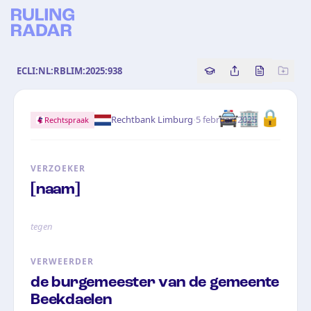
ECLI:NL:RBLIM:2025:938
Copy source referenc
Share this analy
Bekijk orig
🚔🏢🔒
·
Rechtbank Limburg
5 februari 2025
Rechtspraak
VERZOEKER
[naam]
tegen
VERWEERDER
de burgemeester van de gemeente
Beekdaelen