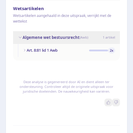
Wetsartikelen
Wetsartikelen aangehaald in deze uitspraak, verrijkt met de
wettekst
Algemene wet bestuursrecht
(
Awb
)
1
artikel
Art. 8:81 lid 1 Awb
2
x
Deze analyse is gegenereerd door AI en dient alleen ter
ondersteuning. Controleer altijd de originele uitspraak voor
juridische doeleinden. De nauwkeurigheid kan variëren.