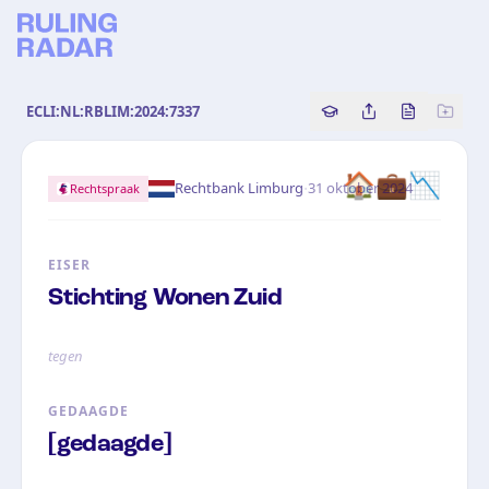
ECLI:NL:RBLIM:2024:7337
Copy source referenc
Share this analy
Bekijk orig
🏠💼📉
·
Rechtbank Limburg
31 oktober 2024
Rechtspraak
EISER
Stichting Wonen Zuid
tegen
GEDAAGDE
[gedaagde]