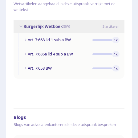
Wetsartikelen aangehaald in deze uitspraak, verrijkt met de
wettekst
Burgerlijk Wetboek
(
BW
)
3
artikelen
Art. 7:668 lid 1 sub a BW
1
x
Art. 7:686a lid 4 sub a BW
1
x
Art. 7:658 BW
1
x
Blogs
Blogs van advocatenkantoren die deze uitspraak bespreken