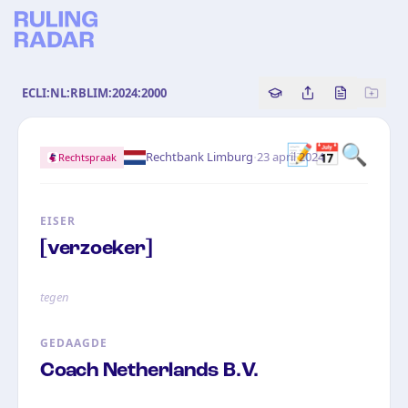
ECLI:NL:RBLIM:2024:2000
Copy source referenc
Share this analy
Bekijk orig
📝📅🔍
·
Rechtbank Limburg
23 april 2024
Rechtspraak
EISER
[verzoeker]
tegen
GEDAAGDE
Coach Netherlands B.V.