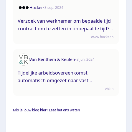
Höcker
•
3 sep. 2024
Verzoek van werknemer om bepaalde tijd
contract om te zetten in onbepaalde tijd?
Reageer tijdig en inhoudelijk!
www.hocker.nl
Van Benthem & Keulen
•
3 jun. 2024
Tijdelijke arbeidsovereenkomst
automatisch omgezet naar vast
dienstverband door niet-tijdig afwijzen
vbk.nl
verzoek werknemer
Mis je jouw blog hier? Laat het ons weten