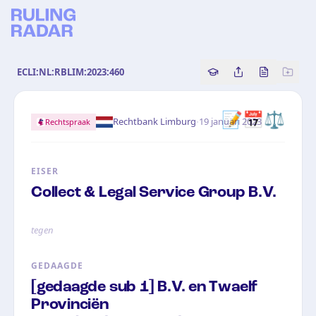
ECLI:NL:RBLIM:2023:460
Copy source referenc
Share this analy
Bekijk orig
📝📅⚖️
·
Rechtbank Limburg
19 januari 2023
Rechtspraak
EISER
Collect & Legal Service Group B.V.
tegen
GEDAAGDE
[gedaagde sub 1] B.V. en Twaelf
Provinciën