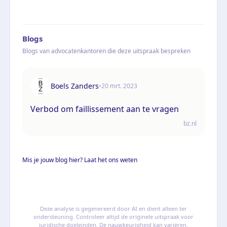
Blogs
Blogs van advocatenkantoren die deze uitspraak bespreken
Boels Zanders
•
20 mrt. 2023
Verbod om faillissement aan te vragen
bz.nl
Mis je jouw blog hier? Laat het ons weten
Deze analyse is gegenereerd door AI en dient alleen ter
ondersteuning. Controleer altijd de originele uitspraak voor
juridische doeleinden. De nauwkeurigheid kan variëren.