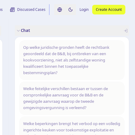
ns
Discussed Cases
Login
Create Account
Switch language
Switch to dark theme
Chat
rence
nalysis
originele uitspraak
Op welke juridische gronden heeft de rechtbank
geoordeeld dat de B&B, bij ontbreken van een
kookvoorziening, niet als zelfstandige woning
kwalificeert binnen het toepasselijke
bestemmingsplan?
Welke feitelijke verschillen bestaan er tussen de
oorspronkelijke aanvraag voor de B&B en de
gewijzigde aanvraag waarop de tweede
omgevingsvergunning is verleend?
Welke beperkingen brengt het verbod op een volledig
ingerichte keuken voor toekomstige exploitatie en