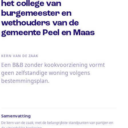
het college van
burgemeester en
wethouders van de
gemeente Peel en Maas
KERN VAN DE ZAAK
Een B&B zonder kookvoorziening vormt
geen zelfstandige woning volgens
bestemmingsplan.
Samenvatting
De kern van de zaak, met de belangrijkste standpunten van partijen en