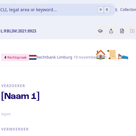
CLI, legal area or keyword...
Collectio
⌘
K
NL:RBLIM:2021:8923
Copy source refe
Share this a
Bekijk 
🏠📜🛌
·
Rechtbank Limburg
19 november 2021
Rechtspraak
VERZOEKER
[Naam 1]
tegen
VERWEERDER