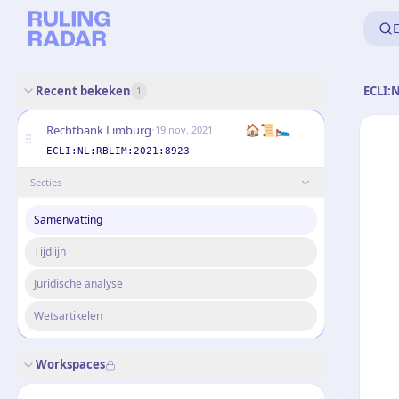
E
Recent bekeken
ECLI:
1
·
🏠📜🛌
Rechtbank Limburg
19 nov. 2021
ECLI:NL:RBLIM:2021:8923
Secties
Samenvatting
Tijdlijn
Juridische analyse
Wetsartikelen
Workspaces