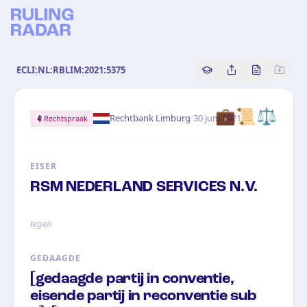
ECLI:NL:RBLIM:2021:5375
Copy source referenc
Share this analy
Bekijk orig
💼
📜
⚖️
·
Rechtbank Limburg
30 juni 2021
Rechtspraak
EISER
RSM NEDERLAND SERVICES N.V.
tegen
GEDAAGDE
[gedaagde partij in conventie,
eisende partij in reconventie sub