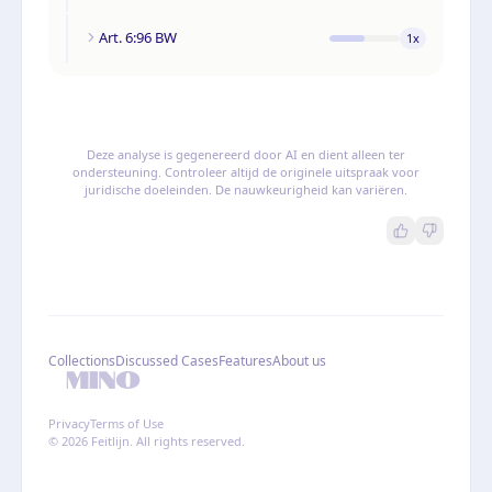
Art. 6:96 BW
1
x
Deze analyse is gegenereerd door AI en dient alleen ter
ondersteuning. Controleer altijd de originele uitspraak voor
juridische doeleinden. De nauwkeurigheid kan variëren.
Collections
Discussed Cases
Features
About us
Privacy
Terms of Use
© 2026 Feitlijn. All rights reserved.