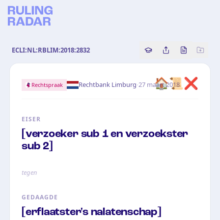
ECLI:NL:RBLIM:2018:2832
Copy source referenc
Share this analy
Bekijk orig
🏠📜❌
·
Rechtbank Limburg
27 maart 2018
Rechtspraak
EISER
[verzoeker sub 1 en verzoekster
sub 2]
tegen
GEDAAGDE
[erflaatster's nalatenschap]