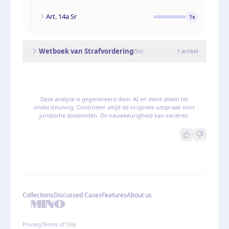
Art. 14a Sr
1
x
Wetboek van Strafvordering
(
Sv
)
1
artikel
Deze analyse is gegenereerd door AI en dient alleen ter
ondersteuning. Controleer altijd de originele uitspraak voor
juridische doeleinden. De nauwkeurigheid kan variëren.
Collections
Discussed Cases
Features
About us
Privacy
Terms of Use