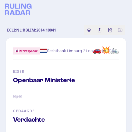
ECLI:NL:RBLIM:2014:10041
Copy source referenc
Share this analy
Bekijk orig
🚗💥🚲
·
Rechtbank Limburg
21 november 2014
Rechtspraak
EISER
Openbaar Ministerie
tegen
GEDAAGDE
Verdachte