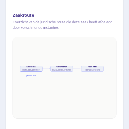
Zaakroute
Overzicht van de juridische route die deze zaak heeft afgelegd
door verschillende instanties
Rechtbank
Gerechtshof
Hoge Raad
ECLI:NL:RBLIM:2014:10041
ECLI:NL:GHSHE:2015:3709
ECLI:NL:HR:2016:1346
Je bent hier