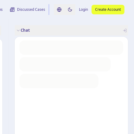
ns
Discussed Cases
Login
Create Account
Switch language
Switch to dark theme
Chat
rence
nalysis
originele uitspraak