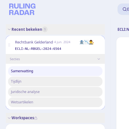
E
Recent bekeken
ECLI:
1
·
🏦📉👨‍⚖️
Rechtbank Gelderland
4 jun. 2024
ECLI:NL:RBGEL:2024:6564
Secties
Samenvatting
Tijdlijn
Juridische analyse
Wetsartikelen
Workspaces