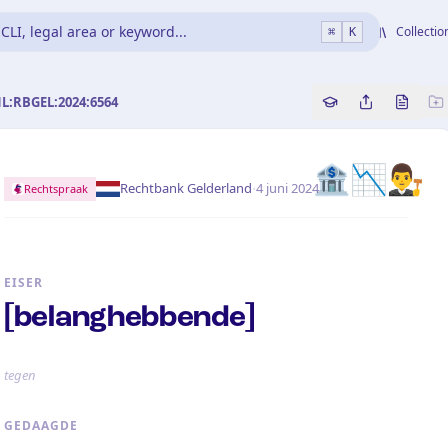
CLI, legal area or keyword...
Collectio
⌘
K
NL:RBGEL:2024:6564
Copy source refe
Share this a
Bekijk 
🏦📉👨‍⚖️
·
Rechtbank Gelderland
4 juni 2024
Rechtspraak
EISER
[belanghebbende]
tegen
GEDAAGDE