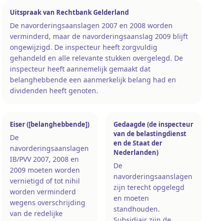
Uitspraak van Rechtbank Gelderland
De navorderingsaanslagen 2007 en 2008 worden
verminderd, maar de navorderingsaanslag 2009 blijft
ongewijzigd. De inspecteur heeft zorgvuldig
gehandeld en alle relevante stukken overgelegd. De
inspecteur heeft aannemelijk gemaakt dat
belanghebbende een aanmerkelijk belang had en
dividenden heeft genoten.
Eiser ([belanghebbende])
Gedaagde (de inspecteur
van de belastingdienst
De
en de Staat der
navorderingsaanslagen
Nederlanden)
IB/PVV 2007, 2008 en
De
2009 moeten worden
navorderingsaanslagen
vernietigd of tot nihil
zijn terecht opgelegd
worden verminderd
en moeten
wegens overschrijding
standhouden.
van de redelijke
Subsidiair zijn de