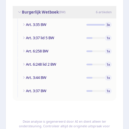
Burgerlijk Wetboek
(
BW
)
6
artikelen
Art. 3:35 BW
3
x
Art. 3:37 lid 5 BW
1
x
Art. 6:258 BW
1
x
Art. 6:248 lid 2 BW
1
x
Art. 3:44 BW
1
x
Art. 3:37 BW
1
x
Deze analyse is gegenereerd door AI en dient alleen ter
ondersteuning. Controleer altijd de originele uitspraak voor