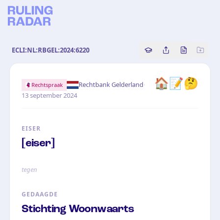
ECLI:NL:RBGEL:2024:6220
Copy source referenc
Share this analy
Bekijk orig
🏠📝🤔
·
Rechtbank Gelderland
Rechtspraak
13 september 2024
EISER
[eiser]
tegen
GEDAAGDE
Stichting Woonwaarts