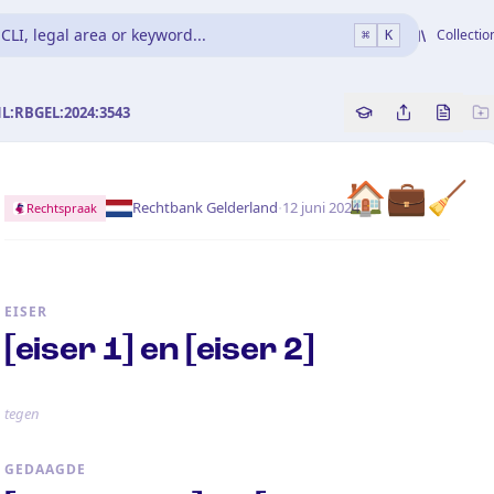
CLI, legal area or keyword...
Collectio
⌘
K
NL:RBGEL:2024:3543
Copy source refe
Share this a
Bekijk 
🏠💼🧹
·
Rechtbank Gelderland
12 juni 2024
Rechtspraak
EISER
[eiser 1] en [eiser 2]
tegen
GEDAAGDE