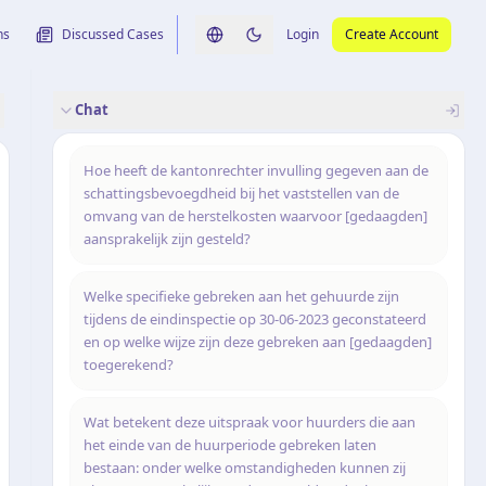
ns
Discussed Cases
Login
Create Account
Switch language
Switch to dark theme
Chat
rence
nalysis
originele uitspraak
Hoe heeft de kantonrechter invulling gegeven aan de
schattingsbevoegdheid bij het vaststellen van de
omvang van de herstelkosten waarvoor [gedaagden]
aansprakelijk zijn gesteld?
Welke specifieke gebreken aan het gehuurde zijn
tijdens de eindinspectie op 30-06-2023 geconstateerd
en op welke wijze zijn deze gebreken aan [gedaagden]
toegerekend?
Wat betekent deze uitspraak voor huurders die aan
het einde van de huurperiode gebreken laten
bestaan: onder welke omstandigheden kunnen zij