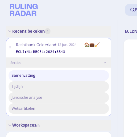
E
Recent bekeken
ECLI:
1
·
🏠💼🧹
Rechtbank Gelderland
12 jun. 2024
ECLI:NL:RBGEL:2024:3543
Secties
Samenvatting
Tijdlijn
Juridische analyse
Wetsartikelen
Workspaces