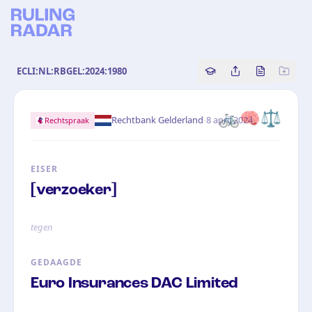
ECLI:NL:RBGEL:2024:1980
Copy source referenc
Share this analy
Bekijk orig
🚲
🧠
⚖️
·
Rechtbank Gelderland
8 april 2024
Rechtspraak
EISER
[verzoeker]
tegen
GEDAAGDE
Euro Insurances DAC Limited