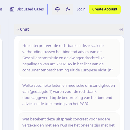
ns
Discussed Cases
Login
Create Account
Switch language
Switch to dark theme
Chat
rence
nalysis
originele uitspraak
Hoe interpreteert de rechtbank in deze zaak de
verhouding tussen het bindend advies van de
Geschillencommissie en de dwingendrechtelijke
bepalingen van art. 7:902 BW in het licht van de
consumentenbescherming uit de Europese Richtlijn?
Welke specifieke feiten en medische omstandigheden
van [gedaagde 1] waren voor de rechtbank
doorslaggevend bij de beoordeling van het bindend
advies en de toekenning van het PGB?
Wat betekent deze uitspraak concreet voor andere
verzekerden met een PGB die het oneens zijn met het