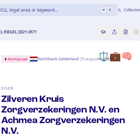
CLI, legal area or keyword...
Collectio
⌘
K
NL:RBGEL:2021:4571
Copy source refe
Share this a
Bekijk 
⚖️💼🧠
·
Rechtbank Gelderland
25 augustus 2021
Rechtspraak
EISER
Zilveren Kruis
Zorgverzekeringen N.V. en
Achmea Zorgverzekeringen
N.V.