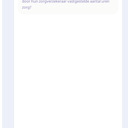
door hun zorgverzekeraar vastgestelde aantal uren
zorg?