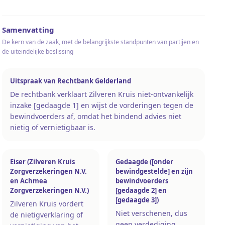
Samenvatting
De kern van de zaak, met de belangrijkste standpunten van partijen en
de uiteindelijke beslissing
Uitspraak van Rechtbank Gelderland
De rechtbank verklaart Zilveren Kruis niet-ontvankelijk
inzake [gedaagde 1] en wijst de vorderingen tegen de
bewindvoerders af, omdat het bindend advies niet
nietig of vernietigbaar is.
Eiser (Zilveren Kruis
Gedaagde ([onder
Zorgverzekeringen N.V.
bewindgestelde] en zijn
en Achmea
bewindvoerders
Zorgverzekeringen N.V.)
[gedaagde 2] en
[gedaagde 3])
Zilveren Kruis vordert
Niet verschenen, dus
de nietigverklaring of
geen verdediging