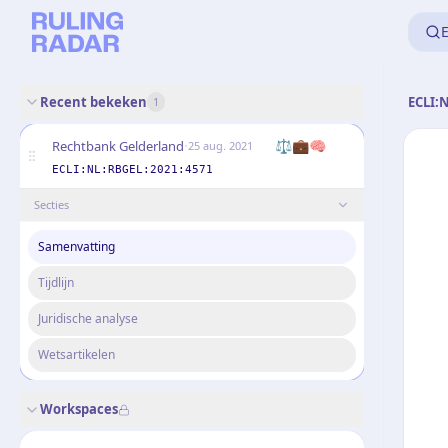
E
Recent bekeken
ECLI:
1
·
⚖️💼🧠
Rechtbank Gelderland
25 aug. 2021
ECLI:NL:RBGEL:2021:4571
Secties
Samenvatting
Tijdlijn
Juridische analyse
Wetsartikelen
Workspaces