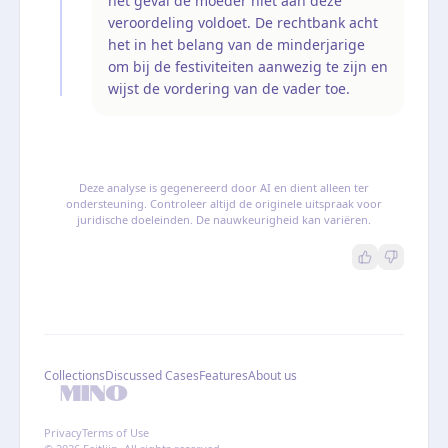
het geval de moeder niet aan deze
veroordeling voldoet. De rechtbank acht
het in het belang van de minderjarige
om bij de festiviteiten aanwezig te zijn en
wijst de vordering van de vader toe.
Deze analyse is gegenereerd door AI en dient alleen ter
ondersteuning. Controleer altijd de originele uitspraak voor
juridische doeleinden. De nauwkeurigheid kan variëren.
Collections
Discussed Cases
Features
About us
Privacy
Terms of Use