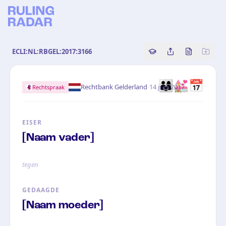
ECLI:NL:RBGEL:2017:3166
Copy source referenc
Share this analy
Bekijk orig
👨‍👩‍👧💒📅
·
Rechtbank Gelderland
14 juni 2017
Rechtspraak
EISER
[Naam vader]
tegen
GEDAAGDE
[Naam moeder]