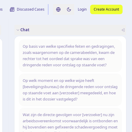
ns
Discussed Cases
Login
Create Account
Switch language
Switch to dark theme
Chat
rence
nalysis
originele uitspraak
Op basis van welke specifieke feiten en gedragingen,
zoals waargenomen op de camerabeelden, kwam de
rechter tot het oordeel dat sprake was van een
dringende reden voor ontslag op staande voet?
Op welk moment en op welke wijze heeft
[beveiligingsbureau] de dringende reden voor ontslag
op staande voet aan [verzoeker] meegedeeld, en hoe
is dit in het dossier vastgelegd?
Wat zijn de directe gevolgen voor [verzoeker] nu zijn
arbeidsovereenkomst voorwaardelijk is ontbonden en
hij bovendien een gefixeerde schadevergoeding moet