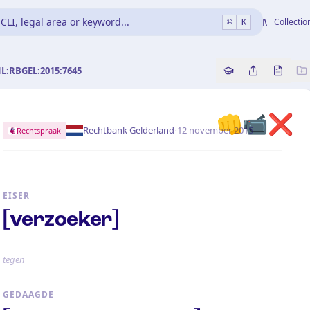
CLI, legal area or keyword...
Collectio
⌘
K
NL:RBGEL:2015:7645
Copy source refe
Share this a
Bekijk 
👊
📹
❌
·
Rechtbank Gelderland
12 november 2015
Rechtspraak
EISER
[verzoeker]
tegen
GEDAAGDE