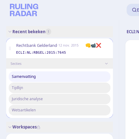
E
Recent bekeken
ECLI:
1
·
👊
📹
❌
Rechtbank Gelderland
12 nov. 2015
ECLI:NL:RBGEL:2015:7645
Secties
Samenvatting
Tijdlijn
Juridische analyse
Wetsartikelen
Workspaces