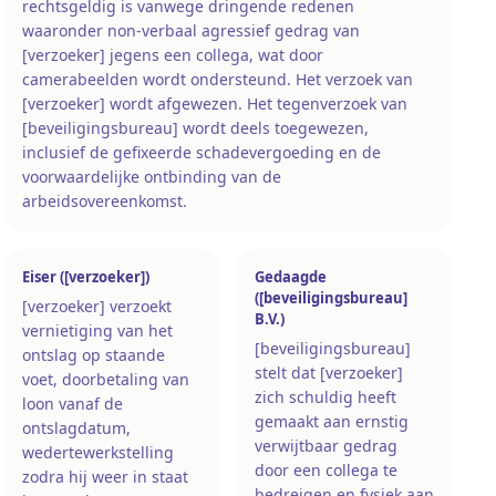
rechtsgeldig is vanwege dringende redenen
waaronder non-verbaal agressief gedrag van
[verzoeker] jegens een collega, wat door
camerabeelden wordt ondersteund. Het verzoek van
[verzoeker] wordt afgewezen. Het tegenverzoek van
[beveiligingsbureau] wordt deels toegewezen,
inclusief de gefixeerde schadevergoeding en de
voorwaardelijke ontbinding van de
arbeidsovereenkomst.
Eiser ([verzoeker])
Gedaagde
([beveiligingsbureau]
[verzoeker] verzoekt
B.V.)
vernietiging van het
[beveiligingsbureau]
ontslag op staande
stelt dat [verzoeker]
voet, doorbetaling van
zich schuldig heeft
loon vanaf de
gemaakt aan ernstig
ontslagdatum,
verwijtbaar gedrag
wedertewerkstelling
door een collega te
zodra hij weer in staat
bedreigen en fysiek aan