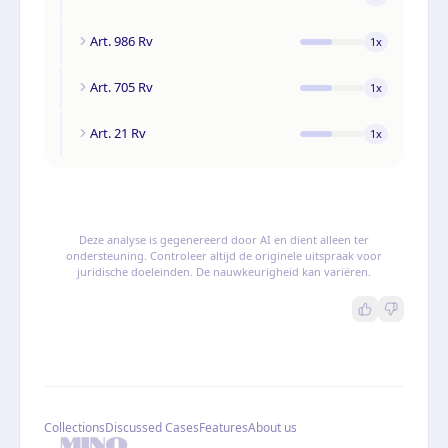
Art. 986 Rv
1
x
Art. 705 Rv
1
x
Art. 21 Rv
1
x
Deze analyse is gegenereerd door AI en dient alleen ter
ondersteuning. Controleer altijd de originele uitspraak voor
juridische doeleinden. De nauwkeurigheid kan variëren.
Collections
Discussed Cases
Features
About us