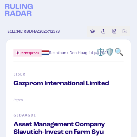
ECLI:NL:RBDHA:2025:12573
Copy source referenc
Share this analy
Bekijk orig
⚖️🛡️🔍
·
Rechtbank Den Haag
14 juli 2025
Rechtspraak
EISER
Gazprom International Limited
tegen
GEDAAGDE
Asset Management Company
Slavutich-Invest en Farm Syu