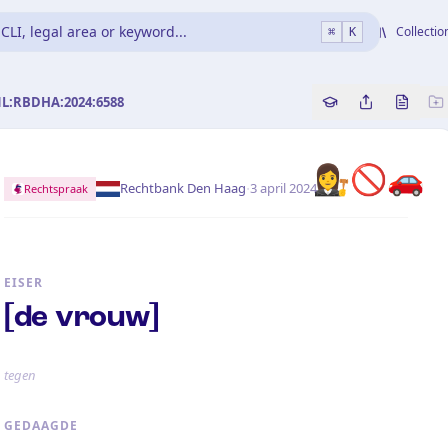
CLI, legal area or keyword...
Collectio
⌘
K
NL:RBDHA:2024:6588
Copy source refe
Share this a
Bekijk 
👩‍⚖️🚫🚗
·
Rechtbank Den Haag
3 april 2024
Rechtspraak
EISER
[de vrouw]
tegen
GEDAAGDE