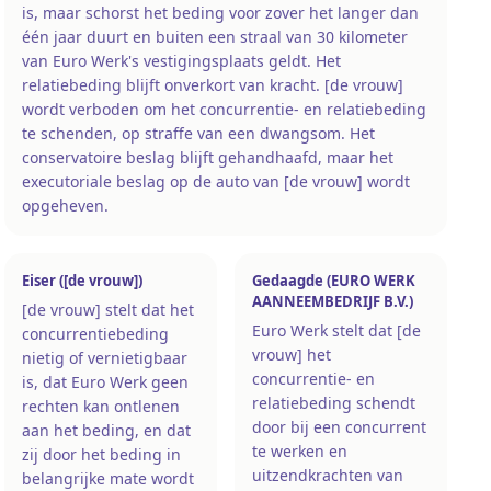
is, maar schorst het beding voor zover het langer dan
één jaar duurt en buiten een straal van 30 kilometer
van Euro Werk's vestigingsplaats geldt. Het
relatiebeding blijft onverkort van kracht. [de vrouw]
wordt verboden om het concurrentie- en relatiebeding
te schenden, op straffe van een dwangsom. Het
conservatoire beslag blijft gehandhaafd, maar het
executoriale beslag op de auto van [de vrouw] wordt
opgeheven.
Eiser ([de vrouw])
Gedaagde (EURO WERK
AANNEEMBEDRIJF B.V.)
[de vrouw] stelt dat het
Euro Werk stelt dat [de
concurrentiebeding
vrouw] het
nietig of vernietigbaar
concurrentie- en
is, dat Euro Werk geen
relatiebeding schendt
rechten kan ontlenen
door bij een concurrent
aan het beding, en dat
te werken en
zij door het beding in
uitzendkrachten van
belangrijke mate wordt