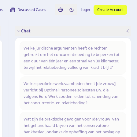
ns
Discussed Cases
Login
Create Account
Switch language
Switch to dark theme
Chat
rence
nalysis
originele uitspraak
Welke juridische argumenten heeft de rechter
gebruikt om het concurrentiebeding te beperken tot
een duur van één jaar en een straal van 30 kilometer,
terwijl het relatiebeding volledig van kracht blijft?
Welke specifieke werkzaamheden heeft [de vrouw]
verricht bij Optimal Personeelsdiensten B.V. die
volgens Euro Werk zouden leiden tot schending van
het concurrentie- en relatiebeding?
Wat zijn de praktische gevolgen voor [de vrouw] van
het gehandhaafd blijven van het conservatoire
bankbeslag, ondanks de opheffing van het beslag op