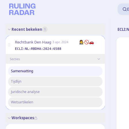
E
Recent bekeken
ECLI:
1
·
👩‍⚖️🚫🚗
Rechtbank Den Haag
3 apr. 2024
ECLI:NL:RBDHA:2024:6588
Secties
Samenvatting
Tijdlijn
Juridische analyse
Wetsartikelen
Workspaces