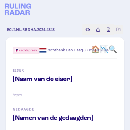
ECLI:NL:RBDHA:2024:4343
Copy source referenc
Share this analy
Bekijk orig
🏠📉🔍
·
Rechtbank Den Haag
27 maart 2024
Rechtspraak
EISER
[Naam van de eiser]
tegen
GEDAAGDE
[Namen van de gedaagden]