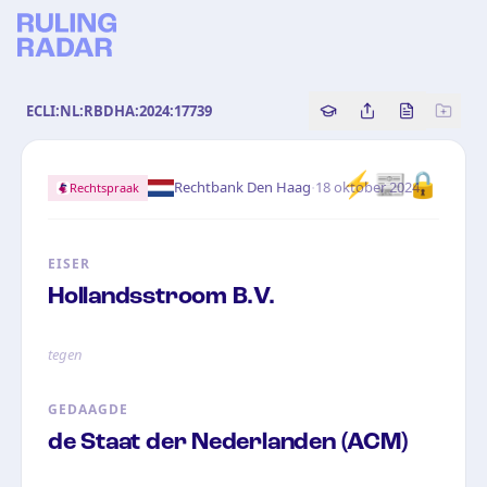
ECLI:NL:RBDHA:2024:17739
Copy source referenc
Share this analy
Bekijk orig
⚡
📰
🔒
·
Rechtbank Den Haag
18 oktober 2024
Rechtspraak
EISER
Hollandsstroom B.V.
tegen
GEDAAGDE
de Staat der Nederlanden (ACM)