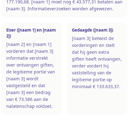
177.190,68. [naam 1] moet nog € 43.577,31 betalen aan
[naam 3]. Informatieverzoeken worden afgewezen.
Eiser ([naam 1] en [naam
Gedaagde ([naam 3])
2])
[naam 3] betwist de
[naam 2] en [naam 1]
vorderingen en stelt
vorderen dat [naam 3]
dat hij geen extra
informatie verstrekt
giften heeft ontvangen,
over ontvangen giften,
verder vordert hij
de legitieme portie van
vaststelling van de
[naam 3] wordt
legitieme portie op
vastgesteld en dat
minimaal € 133.633,37.
[naam 3] een bedrag
van € 73.586 aan de
nalatenschap voldoet.