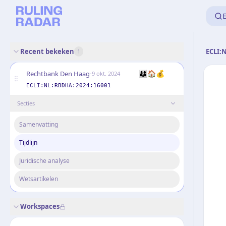
E
Recent bekeken
ECLI:
1
·
👨‍👩‍👦
🏠
💰
Rechtbank Den Haag
9 okt. 2024
ECLI:NL:RBDHA:2024:16001
Secties
Samenvatting
Tijdlijn
Juridische analyse
Wetsartikelen
Workspaces