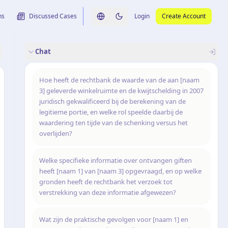
ns
Discussed Cases
Login
Create Account
Switch language
Switch to dark theme
Chat
rence
nalysis
originele uitspraak
Hoe heeft de rechtbank de waarde van de aan [naam
3] geleverde winkelruimte en de kwijtschelding in 2007
juridisch gekwalificeerd bij de berekening van de
legitieme portie, en welke rol speelde daarbij de
waardering ten tijde van de schenking versus het
overlijden?
Welke specifieke informatie over ontvangen giften
heeft [naam 1] van [naam 3] opgevraagd, en op welke
gronden heeft de rechtbank het verzoek tot
verstrekking van deze informatie afgewezen?
Wat zijn de praktische gevolgen voor [naam 1] en