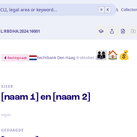
CLI, legal area or keyword...
Collectio
⌘
K
NL:RBDHA:2024:16001
Copy source refe
Share this a
Bekijk 
👨‍👩‍👦
🏠
💰
·
Rechtbank Den Haag
9 oktober 2024
Rechtspraak
EISER
[naam 1] en [naam 2]
tegen
GEDAAGDE