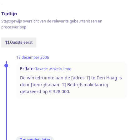
Tijdlijn
Stapsgewijs overzicht van de relevante gebeurtenissen en
procesverloop
Oudste eerst
18 december 2006
Erflater
Taxatie winkelruimte
De winkelruimte aan de [adres 1] te Den Haag is
door [bedrijfsnaam 1] Bedrijfsmakelaardij
getaxeerd op € 328.000.
7 maanden
later