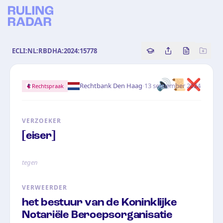
ECLI:NL:RBDHA:2024:15778
Copy source referenc
Share this analy
Bekijk orig
🔊📜❌
·
Rechtbank Den Haag
13 september 2024
Rechtspraak
VERZOEKER
[eiser]
tegen
VERWEERDER
het bestuur van de Koninklijke
Notariële Beroepsorganisatie