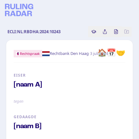
ECLI:NL:RBDHA:2024:10243
Copy source referenc
Share this analy
Bekijk orig
🏠📅🤝
·
Rechtbank Den Haag
3 juli 2024
Rechtspraak
EISER
[naam A]
tegen
GEDAAGDE
[naam B]