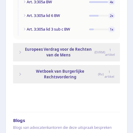
Art. 3:305a BW
4
x
Art. 3:305a lid 6 BW
2
x
Art. 3:305a lid 3 sub c BW
1
x
Europees Verdrag voor de Rechten
1
(
EVRM
)
van de Mens
artikel
Wetboek van Burgerlijke
1
(
Rv
)
Rechtsvordering
artikel
Blogs
Blogs van advocatenkantoren die deze uitspraak bespreken