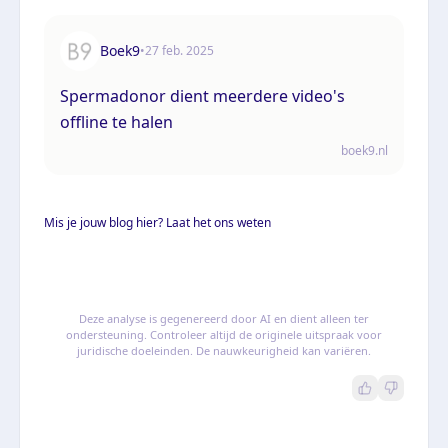
Boek9
•
27 feb. 2025
Spermadonor dient meerdere video's
offline te halen
boek9.nl
Mis je jouw blog hier? Laat het ons weten
Deze analyse is gegenereerd door AI en dient alleen ter
ondersteuning. Controleer altijd de originele uitspraak voor
juridische doeleinden. De nauwkeurigheid kan variëren.