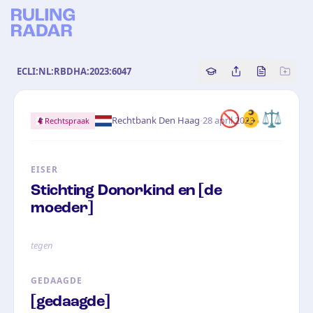
ECLI:NL:RBDHA:2023:6047
Copy source referenc
Share this analy
Bekijk orig
🚫
👶
⚖️
·
Rechtbank Den Haag
28 april 2023
Rechtspraak
EISER
Stichting Donorkind en [de
moeder]
tegen
GEDAAGDE
[gedaagde]