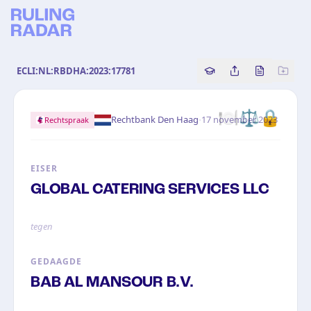
ECLI:NL:RBDHA:2023:17781
Copy source referenc
Share this analy
Bekijk orig
🍽️⚖️🔒
·
Rechtbank Den Haag
17 november 2023
Rechtspraak
EISER
GLOBAL CATERING SERVICES LLC
tegen
GEDAAGDE
BAB AL MANSOUR B.V.