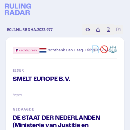
ECLI:NL:RBDHA:2022:977
Copy source referenc
Share this analy
Bekijk orig
📄🚫⚖️
·
Rechtbank Den Haag
7 februari 2022
Rechtspraak
EISER
SMELT EUROPE B.V.
tegen
GEDAAGDE
DE STAAT DER NEDERLANDEN
(Ministerie van Justitie en