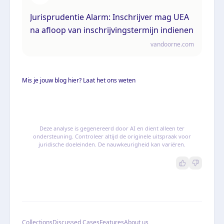
Jurisprudentie Alarm: Inschrijver mag UEA
na afloop van inschrijvingstermijn indienen
vandoorne.com
Mis je jouw blog hier? Laat het ons weten
Deze analyse is gegenereerd door AI en dient alleen ter
ondersteuning. Controleer altijd de originele uitspraak voor
juridische doeleinden. De nauwkeurigheid kan variëren.
Collections
Discussed Cases
Features
About us