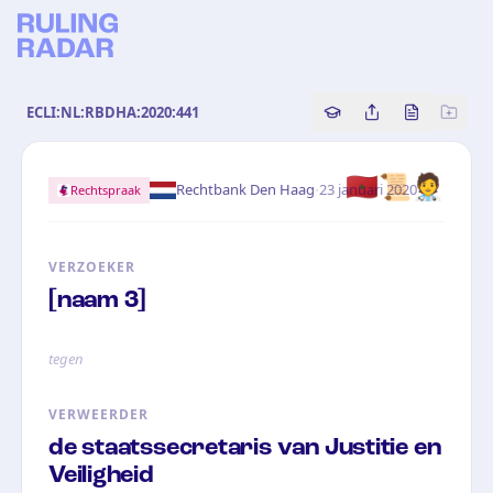
ECLI:NL:RBDHA:2020:441
Copy source referenc
Share this analy
Bekijk orig
🇲🇦📜🧑‍⚕️
·
Rechtbank Den Haag
23 januari 2020
Rechtspraak
VERZOEKER
[naam 3]
tegen
VERWEERDER
de staatssecretaris van Justitie en
Veiligheid