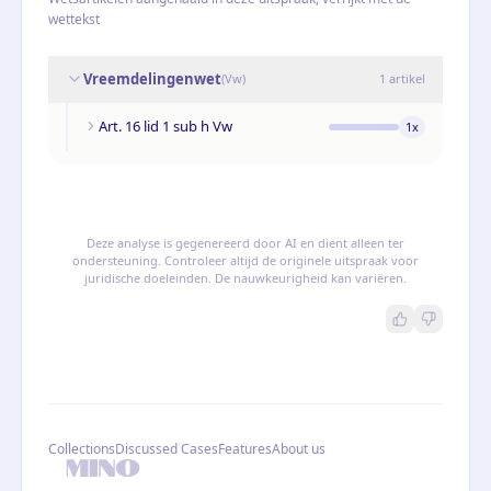
wettekst
Vreemdelingenwet
(
Vw
)
1
artikel
Art. 16 lid 1 sub h Vw
1
x
Deze analyse is gegenereerd door AI en dient alleen ter
ondersteuning. Controleer altijd de originele uitspraak voor
juridische doeleinden. De nauwkeurigheid kan variëren.
Collections
Discussed Cases
Features
About us