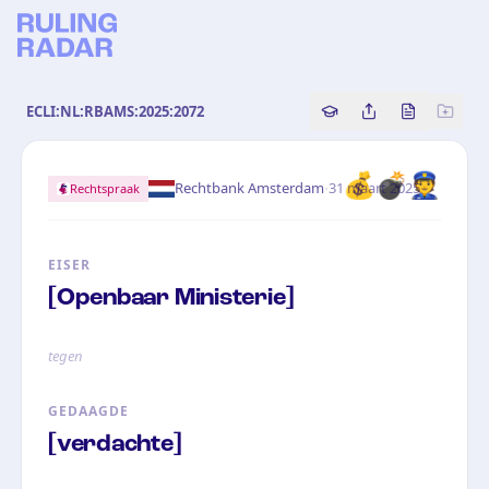
ECLI:NL:RBAMS:2025:2072
Copy source referenc
Share this analy
Bekijk orig
💰💣👮
·
Rechtbank Amsterdam
31 maart 2025
Rechtspraak
EISER
[Openbaar Ministerie]
tegen
GEDAAGDE
[verdachte]