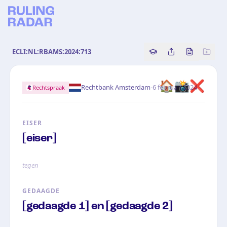
ECLI:NL:RBAMS:2024:713
Copy source referenc
Share this analy
Bekijk orig
🏠📸❌
·
Rechtbank Amsterdam
6 februari 2024
Rechtspraak
EISER
[eiser]
tegen
GEDAAGDE
[gedaagde 1] en [gedaagde 2]