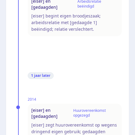
[eiser] en
Arbeidsrelatie
beëindigd
[gedaagden]
[eiser] begint eigen broodjeszaak;
arbeidsrelatie met [gedaagde 1]
beëindigd; relatie verslechtert.
1 jaar
later
2014
[eiser] en
Huurovereenkomst
opgezegd
[gedaagden]
[eiser] zegt huurovereenkomst op wegens
dringend eigen gebruik; gedaagden