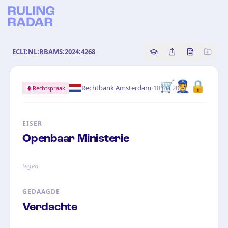
ECLI:NL:RBAMS:2024:4268
Copy source referenc
Share this analy
Bekijk orig
🛒
👮‍♂️
🔒
·
Rechtbank Amsterdam
18 juli 2024
Rechtspraak
EISER
Openbaar Ministerie
tegen
GEDAAGDE
Verdachte