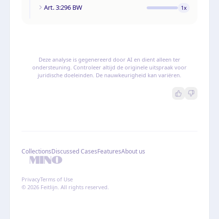
Art. 3:296 BW
1
x
Deze analyse is gegenereerd door AI en dient alleen ter
ondersteuning. Controleer altijd de originele uitspraak voor
juridische doeleinden. De nauwkeurigheid kan variëren.
Collections
Discussed Cases
Features
About us
Privacy
Terms of Use
© 2026 Feitlijn. All rights reserved.