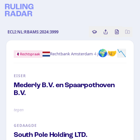
ECLI:NL:RBAMS:2024:3999
Copy source referenc
Share this analy
Bekijk orig
🌍🤝📉
·
Rechtbank Amsterdam
4 juli 2024
Rechtspraak
EISER
Mederly B.V. en Spaarpothoven
B.V.
tegen
GEDAAGDE
South Pole Holding LTD.