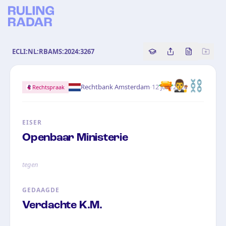
ECLI:NL:RBAMS:2024:3267
Copy source referenc
Share this analy
Bekijk orig
🔫
👨‍⚖️
⛓️
·
Rechtbank Amsterdam
12 juni 2024
Rechtspraak
EISER
Openbaar Ministerie
tegen
GEDAAGDE
Verdachte K.M.