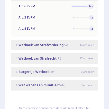
Art. 6 EVRM
14
x
Art. 3 EVRM
1
x
Art. 8 EVRM
1
x
Wetboek van Strafvordering
(
Sv
)
14
artikelen
Wetboek van Strafrecht
(
Sr
)
17
artikelen
Burgerlijk Wetboek
(
BW
)
3
artikelen
Wet wapens en munitie
(
WWM
)
3
artikelen
Deze analyse is gegenereerd door AI en dient alleen ter