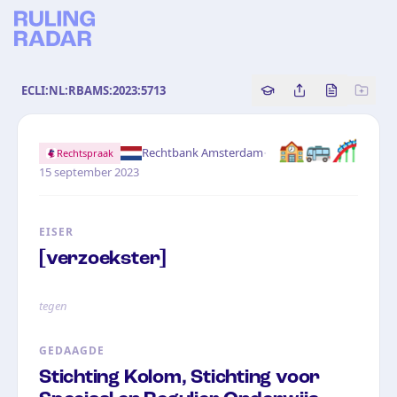
ECLI:NL:RBAMS:2023:5713
Copy source referenc
Share this analy
Bekijk orig
🏫🚌🎢
·
Rechtbank Amsterdam
Rechtspraak
15 september 2023
EISER
[verzoekster]
tegen
GEDAAGDE
Stichting Kolom, Stichting voor