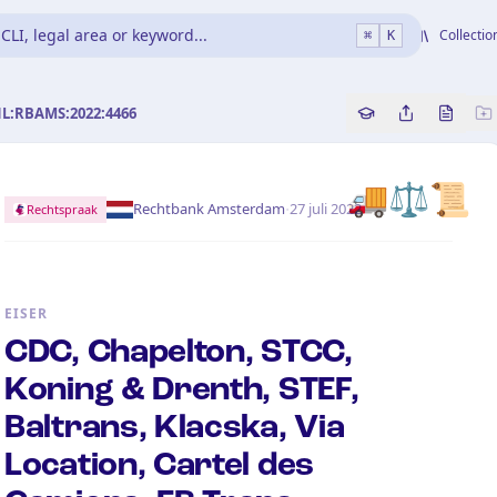
CLI, legal area or keyword...
Collectio
⌘
K
NL:RBAMS:2022:4466
Copy source refe
Share this a
Bekijk 
🚚
⚖️
📜
·
Rechtbank Amsterdam
27 juli 2022
Rechtspraak
EISER
CDC, Chapelton, STCC,
Koning & Drenth, STEF,
Baltrans, Klacska, Via
Location, Cartel des