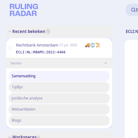
E
Recent bekeken
ECLI:
1
·
🚚
⚖️
📜
Rechtbank Amsterdam
27 jul. 2022
ECLI:NL:RBAMS:2022:4466
Secties
Samenvatting
Tijdlijn
Juridische analyse
Wetsartikelen
Blogs
Workspaces