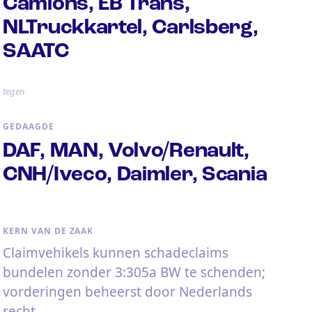
Camions, EB Trans,
NLTruckkartel, Carlsberg,
SAATC
tegen
GEDAAGDE
DAF, MAN, Volvo/Renault,
CNH/Iveco, Daimler, Scania
KERN VAN DE ZAAK
Claimvehikels kunnen schadeclaims
bundelen zonder 3:305a BW te schenden;
vorderingen beheerst door Nederlands
recht.