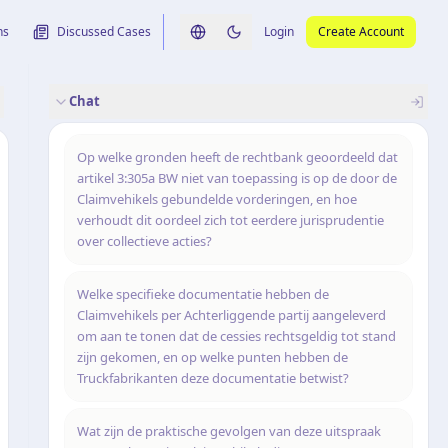
ns
Discussed Cases
Login
Create Account
Switch language
Switch to dark theme
Chat
rence
nalysis
originele uitspraak
Op welke gronden heeft de rechtbank geoordeeld dat
artikel 3:305a BW niet van toepassing is op de door de
Claimvehikels gebundelde vorderingen, en hoe
verhoudt dit oordeel zich tot eerdere jurisprudentie
over collectieve acties?
Welke specifieke documentatie hebben de
Claimvehikels per Achterliggende partij aangeleverd
om aan te tonen dat de cessies rechtsgeldig tot stand
zijn gekomen, en op welke punten hebben de
Truckfabrikanten deze documentatie betwist?
Wat zijn de praktische gevolgen van deze uitspraak