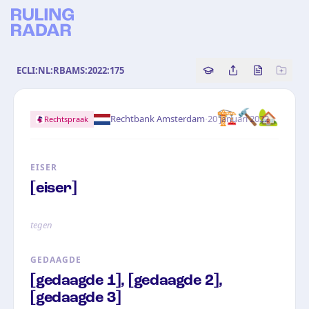
ECLI:NL:RBAMS:2022:175
Copy source referenc
Share this analy
Bekijk orig
🏗️
🔨
🏡
·
Rechtbank Amsterdam
20 januari 2022
Rechtspraak
EISER
[eiser]
tegen
GEDAAGDE
[gedaagde 1], [gedaagde 2],
[gedaagde 3]