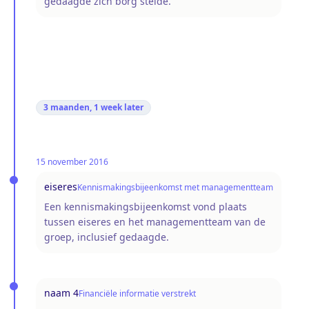
gedaagde zich borg stelde.
3 maanden, 1 week
later
15 november 2016
eiseres
Kennismakingsbijeenkomst met managementteam
Een kennismakingsbijeenkomst vond plaats
tussen eiseres en het managementteam van de
groep, inclusief gedaagde.
naam 4
Financiële informatie verstrekt