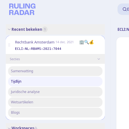
E
Recent bekeken
ECLI:
1
·
🏢🔍💰
Rechtbank Amsterdam
14 dec. 2021
ECLI:NL:RBAMS:2021:7044
Secties
Samenvatting
Tijdlijn
Juridische analyse
Wetsartikelen
Blogs
Workspaces