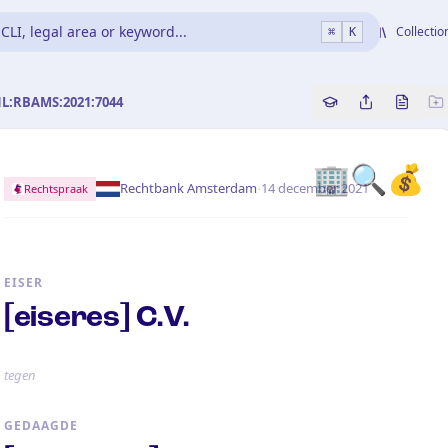
CLI, legal area or keyword...
Collectio
⌘
K
NL:RBAMS:2021:7044
Copy source refe
Share this a
Bekijk 
🏢🔍💰
·
Rechtbank Amsterdam
14 december 2021
Rechtspraak
EISER
[eiseres] C.V.
tegen
GEDAAGDE