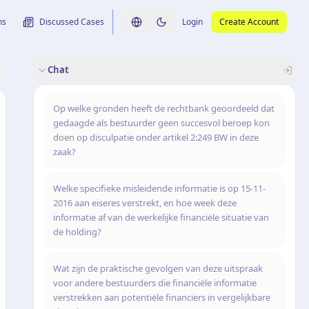
ns
Discussed Cases
Login
Create Account
Switch language
Switch to dark theme
Chat
rence
nalysis
originele uitspraak
Op welke gronden heeft de rechtbank geoordeeld dat
gedaagde als bestuurder geen succesvol beroep kon
doen op disculpatie onder artikel 2:249 BW in deze
zaak?
Welke specifieke misleidende informatie is op 15-11-
2016 aan eiseres verstrekt, en hoe week deze
informatie af van de werkelijke financiële situatie van
de holding?
Wat zijn de praktische gevolgen van deze uitspraak
voor andere bestuurders die financiële informatie
verstrekken aan potentiële financiers in vergelijkbare