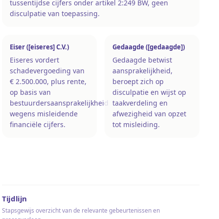
tussentijdse cijfers onder artikel 2:249 BW, geen
disculpatie van toepassing.
Eiser ([eiseres] C.V.)
Gedaagde ([gedaagde])
Eiseres vordert
Gedaagde betwist
schadevergoeding van
aansprakelijkheid,
€ 2.500.000, plus rente,
beroept zich op
op basis van
disculpatie en wijst op
bestuurdersaansprakelijkheid
taakverdeling en
wegens misleidende
afwezigheid van opzet
financiële cijfers.
tot misleiding.
Tijdlijn
Stapsgewijs overzicht van de relevante gebeurtenissen en