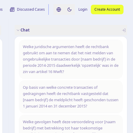
ns
Discussed Cases
Login
Create Account
Switch language
Switch to dark theme
Chat
rence
nalysis
originele uitspraak
Welke juridische argumenten heeft de rechtbank
gebruikt om aan te nemen dat het niet melden van
ongebruikelijke transacties door [naam bedrijf] in de
periode 2014-2015 daadwerkelijk 'opzettelijk' was in de
zin van artikel 16 Wwft?
Op basis van welke concrete transacties of
gedragingen heeft de rechtbank vastgesteld dat
[naam bedrijf] de meldplicht heeft geschonden tussen
1 januari 2014 en 31 december 2015?
Welke gevolgen heeft deze veroordeling voor [naam
bedrijf] met betrekking tot haar toekomstige