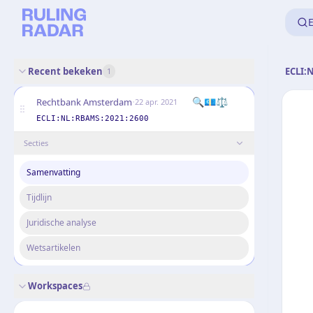
E
Recent bekeken
ECLI:
1
·
🔍
💶
⚖️
Rechtbank Amsterdam
22 apr. 2021
ECLI:NL:RBAMS:2021:2600
Secties
Samenvatting
Tijdlijn
Juridische analyse
Wetsartikelen
Workspaces