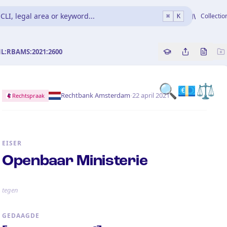
CLI, legal area or keyword...
Collectio
⌘
K
NL:RBAMS:2021:2600
Copy source refe
Share this a
Bekijk 
🔍
💶
⚖️
·
Rechtbank Amsterdam
22 april 2021
Rechtspraak
EISER
Openbaar Ministerie
tegen
GEDAAGDE