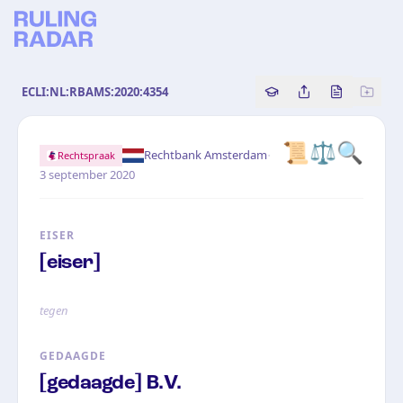
ECLI:NL:RBAMS:2020:4354
Copy source referenc
Share this analy
Bekijk orig
📜
⚖️
🔍
·
Rechtbank Amsterdam
Rechtspraak
3 september 2020
EISER
[eiser]
tegen
GEDAAGDE
[gedaagde] B.V.