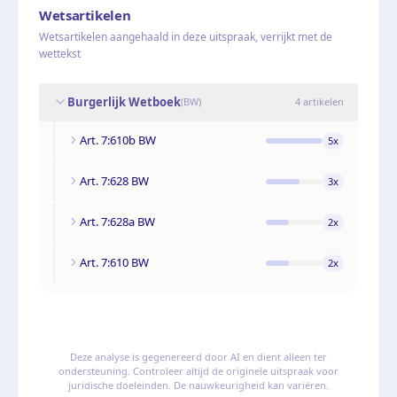
Wetsartikelen
Wetsartikelen aangehaald in deze uitspraak, verrijkt met de
wettekst
Burgerlijk Wetboek
(
BW
)
4
artikelen
Art. 7:610b BW
5
x
Art. 7:628 BW
3
x
Art. 7:628a BW
2
x
Art. 7:610 BW
2
x
Deze analyse is gegenereerd door AI en dient alleen ter
ondersteuning. Controleer altijd de originele uitspraak voor
juridische doeleinden. De nauwkeurigheid kan variëren.