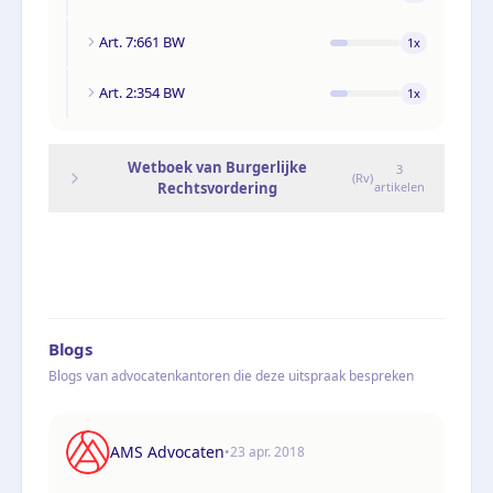
Art. 7:661 BW
1
x
Art. 2:354 BW
1
x
Wetboek van Burgerlijke
3
(
Rv
)
Rechtsvordering
artikelen
Blogs
Blogs van advocatenkantoren die deze uitspraak bespreken
AMS Advocaten
•
23 apr. 2018