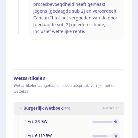
procesbevoegdheid heeft gemaakt
jegens [gedaagde sub 2] en veroordeelt
Cancun II tot het vergoeden van de door
[gedaagde sub 2] geleden schade,
inclusief wettelijke rente.
Wetsartikelen
Wetsartikelen aangehaald in deze uitspraak, verrijkt met de
wettekst
Burgerlijk Wetboek
(
BW
)
4
artikelen
Art. 2:9 BW
4
x
Art. 6:119 BW
3
x