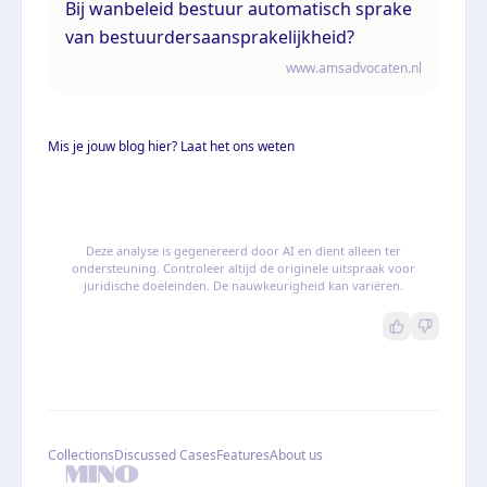
Bij wanbeleid bestuur automatisch sprake
van bestuurdersaansprakelijkheid?
www.amsadvocaten.nl
Mis je jouw blog hier? Laat het ons weten
Deze analyse is gegenereerd door AI en dient alleen ter
ondersteuning. Controleer altijd de originele uitspraak voor
juridische doeleinden. De nauwkeurigheid kan variëren.
Collections
Discussed Cases
Features
About us