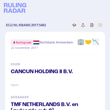
ECLI:NL:RBAMS:2017:5402
Copy source referenc
Share this analy
Bekijk orig
🏢🤝📉
·
Rechtbank Amsterdam
Rechtspraak
22 november 2017
EISER
CANCUN HOLDING II B.V.
tegen
GEDAAGDE
TMF NETHERLANDS B.V. en