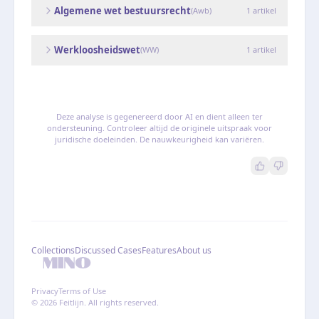
Algemene wet bestuursrecht
(
Awb
)
1
artikel
Werkloosheidswet
(
WW
)
1
artikel
Deze analyse is gegenereerd door AI en dient alleen ter
ondersteuning. Controleer altijd de originele uitspraak voor
juridische doeleinden. De nauwkeurigheid kan variëren.
Collections
Discussed Cases
Features
About us
Privacy
Terms of Use
© 2026 Feitlijn. All rights reserved.