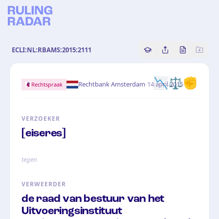
ECLI:NL:RBAMS:2015:2111
Copy source referenc
Share this analy
Bekijk orig
📉⚖️✊
·
Rechtbank Amsterdam
14 april 2015
Rechtspraak
VERZOEKER
[eiseres]
tegen
VERWEERDER
de raad van bestuur van het
Uitvoeringsinstituut