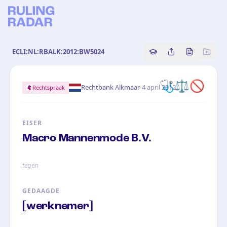
ECLI:NL:RBALK:2012:BW5024
Copy source referenc
Share this analy
Bekijk orig
🩺
⚖️
🚫
·
Rechtbank Alkmaar
4 april 2012
Rechtspraak
EISER
Macro Mannenmode B.V.
tegen
GEDAAGDE
[werknemer]