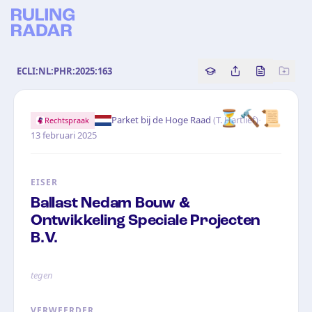
ECLI:NL:PHR:2025:163
Copy source referenc
Share this analy
Bekijk orig
⏳
🔨
📜
·
Parket bij de Hoge Raad
(
T. Hartlief
)
Rechtspraak
13 februari 2025
EISER
Ballast Nedam Bouw &
Ontwikkeling Speciale Projecten
B.V.
tegen
VERWEERDER