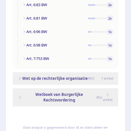
Art. 6:83 BW
2
x
Art. 6:81 BW
2
x
Art. 6:96 BW
1
x
Art. 6:98 BW
1
x
Art. 7:753 BW
1
x
Wet op de rechterlijke organisatie
(
RO
)
1
artikel
Wetboek van Burgerlijke
1
(
Rv
)
Rechtsvordering
artikel
Deze analyse is gegenereerd door AI en dient alleen ter