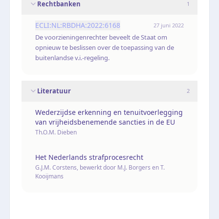
Rechtbanken
1
ECLI:NL:RBDHA:2022:6168
27 juni 2022
De voorzieningenrechter beveelt de Staat om
opnieuw te beslissen over de toepassing van de
buitenlandse v.i.-regeling.
Literatuur
2
Wederzijdse erkenning en tenuitvoerlegging
van vrijheidsbenemende sancties in de EU
Th.O.M. Dieben
Het Nederlands strafprocesrecht
G.J.M. Corstens, bewerkt door M.J. Borgers en T.
Kooijmans