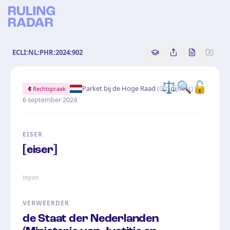
ECLI:NL:PHR:2024:902
Copy source referenc
Share this analy
Bekijk orig
⚖️
🔍
🔓
·
Parket bij de Hoge Raad
(
G. Snijders
)
Rechtspraak
6 september 2024
EISER
[eiser]
tegen
VERWEERDER
de Staat der Nederlanden