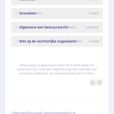
Grondwet
(
Gw
)
1
artikel
Algemene wet bestuursrecht
(
Awb
)
2
artikelen
Wet op de rechterlijke organisatie
(
RO
)
1
artikel
Deze analyse is gegenereerd door AI en dient alleen ter
ondersteuning. Controleer altijd de originele uitspraak voor
juridische doeleinden. De nauwkeurigheid kan variëren.
Collections
Discussed Cases
Features
About us